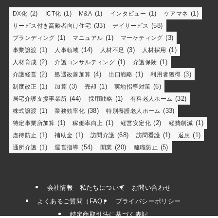
(2)
(1)
(1)
(1)
(1)
DX化
ICT化
M&A
インタビュー
ケアマネ
(33)
(58)
サービス付き高齢者向け住宅
デイサービス
(1)
(1)
(3)
ブランディング
マニュアル
マーケティング
(1)
(14)
(3)
(1)
事業譲渡
人事領域
人材不足
人材採用
(2)
(1)
(1)
人材育成
介護コンサルティング
介護保険
(2)
(4)
(1)
(3)
介護経営
処遇改善加算
出口戦略
利用者獲得
(1)
(3)
(1)
(6)
制度改正
加算
売却
実地指導対策
(44)
(1)
(32)
居宅介護支援事業所
採用戦略
有料老人ホーム
(1)
(38)
(33)
株式譲渡
業務効率化
特別養護老人ホーム
(1)
(1)
(2)
(1)
特定事業所加算
稼働率向上
経営安定化
経費削減
(1)
(1)
(68)
(1)
(1)
虐待防止
補助金
訪問介護
訪問看護
返戻
(1)
(54)
(20)
(5)
通所介護
運営指導
開業
離職防止
会社情報
私たちについて
お問い合わせ
よくあるご質問（FAQ）
プライバシーポリシー
特定商取引法に基づく表記