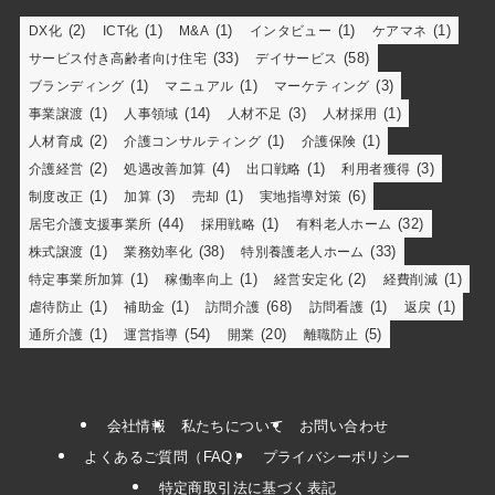
(2)
(1)
(1)
(1)
(1)
DX化
ICT化
M&A
インタビュー
ケアマネ
(33)
(58)
サービス付き高齢者向け住宅
デイサービス
(1)
(1)
(3)
ブランディング
マニュアル
マーケティング
(1)
(14)
(3)
(1)
事業譲渡
人事領域
人材不足
人材採用
(2)
(1)
(1)
人材育成
介護コンサルティング
介護保険
(2)
(4)
(1)
(3)
介護経営
処遇改善加算
出口戦略
利用者獲得
(1)
(3)
(1)
(6)
制度改正
加算
売却
実地指導対策
(44)
(1)
(32)
居宅介護支援事業所
採用戦略
有料老人ホーム
(1)
(38)
(33)
株式譲渡
業務効率化
特別養護老人ホーム
(1)
(1)
(2)
(1)
特定事業所加算
稼働率向上
経営安定化
経費削減
(1)
(1)
(68)
(1)
(1)
虐待防止
補助金
訪問介護
訪問看護
返戻
(1)
(54)
(20)
(5)
通所介護
運営指導
開業
離職防止
会社情報
私たちについて
お問い合わせ
よくあるご質問（FAQ）
プライバシーポリシー
特定商取引法に基づく表記