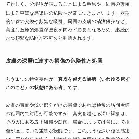
て難しく、分泌物が詰まることによる窒息や、細菌の繁殖
による重篤な感染症の危険性が常につきまといます
。定期
的な管の交換や頻繁な吸引、周囲の皮膚の清潔保持など、
高度な医療的処置が昼夜を問わず必要となるため、継続的
かつ頻繁な訪問が不可欠と判断されます。
皮膚の深層に達する損傷の危険性と処置
もう１つの特例要件が「
真皮を越える褥瘡（いわゆる床ず
れのこと）の状態にある者
」です。
皮膚の表面や浅い部分だけの損傷であれば通常の訪問看護
の範囲内で対応が可能ですが、真皮を越える深い褥瘡は、
その奥にある皮下組織や筋肉、場合によっては骨にまで損
傷が達している重篤な状態です
。このような深い傷は感染