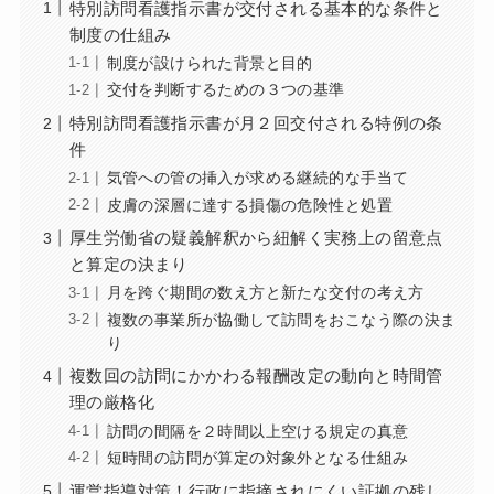
特別訪問看護指示書が交付される基本的な条件と
制度の仕組み
制度が設けられた背景と目的
交付を判断するための３つの基準
特別訪問看護指示書が月２回交付される特例の条
件
気管への管の挿入が求める継続的な手当て
皮膚の深層に達する損傷の危険性と処置
厚生労働省の疑義解釈から紐解く実務上の留意点
と算定の決まり
月を跨ぐ期間の数え方と新たな交付の考え方
複数の事業所が協働して訪問をおこなう際の決ま
り
複数回の訪問にかかわる報酬改定の動向と時間管
理の厳格化
訪問の間隔を２時間以上空ける規定の真意
短時間の訪問が算定の対象外となる仕組み
運営指導対策！行政に指摘されにくい証拠の残し