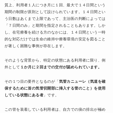
質上、利用者１人につき月に１回、最大で１４日間という
期間の制限が原則として設けられています。１４日間とい
う日数はあくまで上限であって、主治医の判断によっては
「７日間のみ」と期間を指定されることもあります。しか
し、在宅療養を続ける方のなかには、１４日間という一時
的な対応だけでは生命の維持や療養環境の安定を図ること
が著しく困難な事例が存在します。
そのような背景から、特定の状態にある利用者に限り、例
外として
１か月に２回までの交付が認められています。
その１つ目の要件となるのが「
気管カニューレ（気道を確
保するために首の気管切開部に挿入する管のこと）を使用
している状態にある者
」です。
この管を装着している利用者は、自力での痰の排出が極め