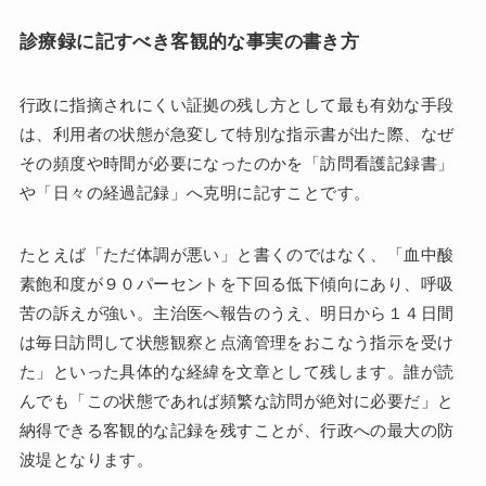
診療録に記すべき客観的な事実の書き方
行政に指摘されにくい証拠の残し方として最も有効な手段
は、利用者の状態が急変して特別な指示書が出た際、なぜ
その頻度や時間が必要になったのかを「訪問看護記録書」
や「日々の経過記録」へ克明に記すことです。
たとえば「ただ体調が悪い」と書くのではなく、「血中酸
素飽和度が９０パーセントを下回る低下傾向にあり、呼吸
苦の訴えが強い。主治医へ報告のうえ、明日から１４日間
は毎日訪問して状態観察と点滴管理をおこなう指示を受け
た」といった具体的な経緯を文章として残します。誰が読
んでも「この状態であれば頻繁な訪問が絶対に必要だ」と
納得できる客観的な記録を残すことが、行政への最大の防
波堤となります。