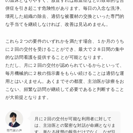
の温床となりやすく、放置すれば敗血症などの致命的な合
併症を引き起こす危険性があります。毎日の入念な洗浄、
壊死した組織の除去、適切な被覆材の交換といった専門的
な手当てを継続しなければ、改善は見込めません。
これら２つの要件のいずれかを満たす場合、１か月のうち
に２回の交付を受けることができ、最大で２８日間の集中
的な訪問看護を提供することが可能となります。
ただし、月に２回の交付が認められているからといって、
毎月機械的に２枚の指示書をもらい続けることは適切な運
用とはいえません。あくまでその都度、主治医が診療をお
こない、頻繁な訪問が継続して必要であると判断すること
が大前提となります。
月に２回の交付が可能な利用者に対して
は、主治医との緊密な対話が命綱となりま
専門家の声
す。単なる状態の報告だけでなく、なぜ引