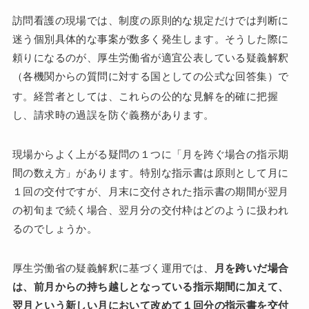
訪問看護の現場では、制度の原則的な規定だけでは判断に
迷う個別具体的な事案が数多く発生します。そうした際に
頼りになるのが、厚生労働省が適宜公表している疑義解釈
（各機関からの質問に対する国としての公式な回答集）で
す
。経営者としては、これらの公的な見解を的確に把握
し、請求時の過誤を防ぐ義務があります。
現場からよく上がる疑問の１つに「月を跨ぐ場合の指示期
間の数え方」があります。特別な指示書は原則として月に
１回の交付ですが、月末に交付された指示書の期間が翌月
の初旬まで続く場合、翌月分の交付枠はどのように扱われ
るのでしょうか。
厚生労働省の疑義解釈に基づく運用では、
月を跨いだ場合
は、前月からの持ち越しとなっている指示期間に加えて、
翌月という新しい月において改めて１回分の指示書を交付