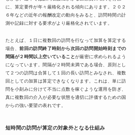
に、算定要件が年々厳格化される傾向にあります。２０２
６年などの近年の報酬改定の動向をみると、訪問時間の計
測や記録に対する要求がより厳格化されています。
たとえば、１日に複数回の訪問を行なって加算を算定する
場合、
前回の訪問終了時刻から次回の訪問開始時刻までの
間隔が２時間以上空いていること
が厳密に求められるよう
になっています。間隔が２時間未満である場合、原則とし
て２つの訪問は合算して１回の長い訪問とみなされ、複数
回としての加算は算定できなくなります。これは、単に訪
問を小刻みに分けて不当に点数を稼ぐような運用を防ぎ、
真に複数回の介入が必要な状態を適切に評価するための国
からの強い要望の表れです。
短時間の訪問が算定の対象外となる仕組み