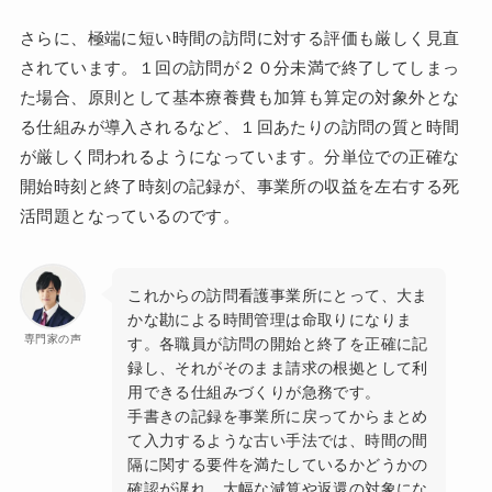
さらに、極端に短い時間の訪問に対する評価も厳しく見直
されています。１回の訪問が２０分未満で終了してしまっ
た場合、原則として基本療養費も加算も算定の対象外とな
る仕組みが導入されるなど、１回あたりの訪問の質と時間
が厳しく問われるようになっています。分単位での正確な
開始時刻と終了時刻の記録が、事業所の収益を左右する死
活問題となっているのです。
これからの訪問看護事業所にとって、大ま
かな勘による時間管理は命取りになりま
専門家の声
す。各職員が訪問の開始と終了を正確に記
録し、それがそのまま請求の根拠として利
用できる仕組みづくりが急務です。
手書きの記録を事業所に戻ってからまとめ
て入力するような古い手法では、時間の間
隔に関する要件を満たしているかどうかの
確認が遅れ、大幅な減算や返還の対象にな