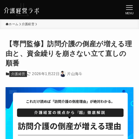
MENU
ホーム
介護経営
【専門監修】訪問介護の倒産が増える理
由と、資金繰りを崩さない立て直しの
順番
2026年1月22日
片山海斗
介護経営