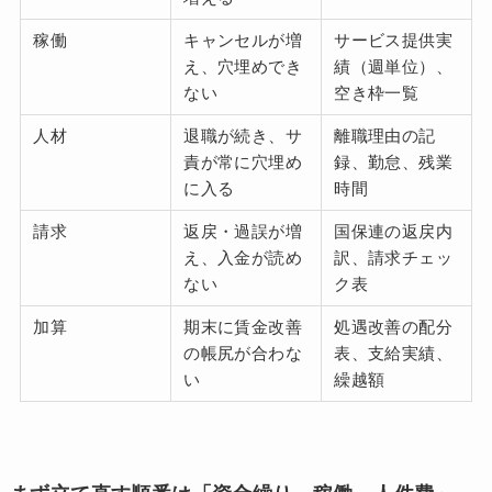
稼働
キャンセルが増
サービス提供実
え、穴埋めでき
績（週単位）、
ない
空き枠一覧
人材
退職が続き、サ
離職理由の記
責が常に穴埋め
録、勤怠、残業
に入る
時間
請求
返戻・過誤が増
国保連の返戻内
え、入金が読め
訳、請求チェッ
ない
ク表
加算
期末に賃金改善
処遇改善の配分
の帳尻が合わな
表、支給実績、
い
繰越額