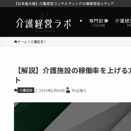
【日本最大級】介護経営コンサルティングの情報発信メディア
専門記事
介護経
COLUMN
P
ホーム
介護経営
【解説】介護施設の稼働率を上げる
ト
介護経営
2023年1月26日
片山海斗