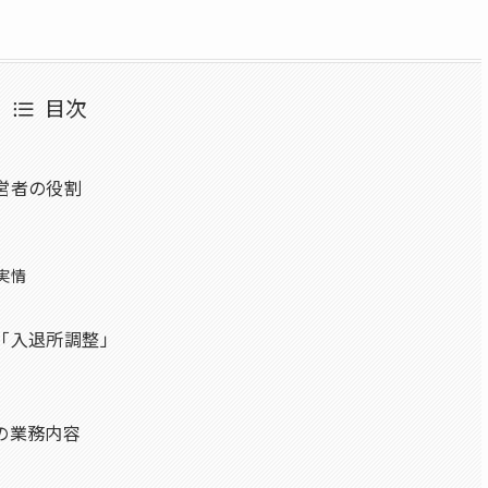
目次
営者の役割
実情
「入退所調整」
の業務内容