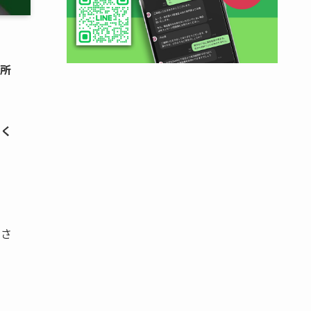
業所
まく
下さ