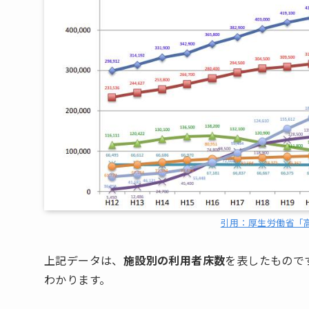
引用：厚生労働省「
上記データは、
施設別の利用者床数
を表したもので
わかります。